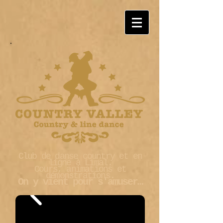
Club de danse country et en
ligne à Limal.
Cours, animations et
démonstrations.
On y vient pour s'amuser…