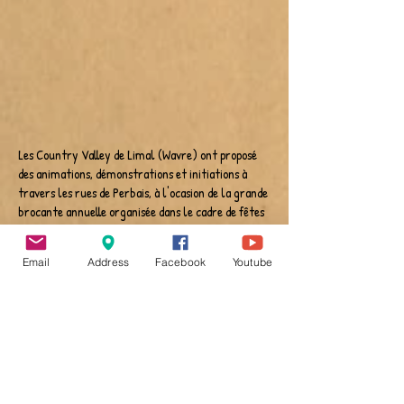
Les Country Valley de Limal (Wavre) ont proposé
des animations, démonstrations et initiations à
travers les rues de Perbais, à l'ocasion de la grande
brocante annuelle organisée dans le cadre de fêtes
du 15 août par "Jeunesse Perbais".
© 2013 Country Valley Limal - cours
Email
Address
Facebook
Youtube
country Wavre - danse country Wavre
- cours country Limal - danse
country Limal - cours country
Brabant Wallon, danse country
Brabant Wallon - club danse country
Brabant Wallon, club de danse
country et danse en ligne à Limal -
région de Wavre | Belgique.
Ambiance cowboy & western mais pas
seulement.