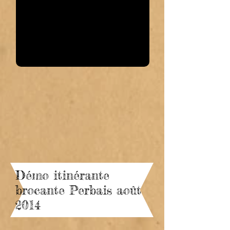
Démo itinérante
brocante Perbais août
2014