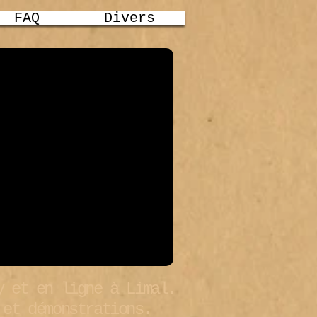
FAQ
Divers
y et en ligne à Limal.
 et démonstrations.