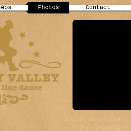
déos
Photos
Contact
Club de danse countr
Cours, animations