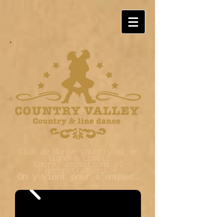
Club de danse country et en
ligne à Limal.
Cours, animations et
démonstrations.
On y vient pour s'amuser…