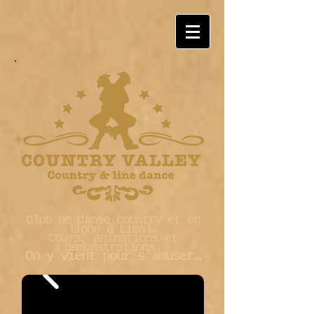
Club de danse country et en
ligne à Limal.
Cours, animations et
démonstrations.
On y vient pour s'amuser…