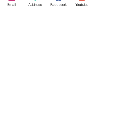
Email
Address
Facebook
Youtube
Novembre 2023 -
reportage Actu BW • TV
COM
Reportage
durant l'un de nos cours de
country line dance.
© 2013 Country Valley Limal - cours